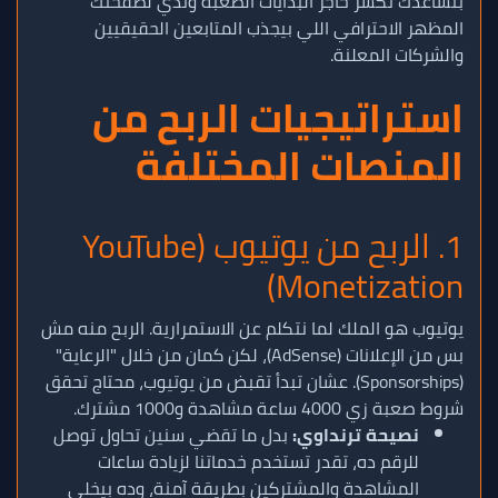
بتساعدك تكسر حاجز البدايات الصعبة وتدي لصفحتك
المظهر الاحترافي اللي بيجذب المتابعين الحقيقيين
والشركات المعلنة.
استراتيجيات الربح من
المنصات المختلفة
1. الربح من يوتيوب (YouTube
Monetization)
يوتيوب هو الملك لما نتكلم عن الاستمرارية. الربح منه مش
بس من الإعلانات (AdSense)، لكن كمان من خلال "الرعاية"
(Sponsorships). عشان تبدأ تقبض من يوتيوب، محتاج تحقق
شروط صعبة زي 4000 ساعة مشاهدة و1000 مشترك.
نصيحة ترنداوي:
بدل ما تقضي سنين تحاول توصل
للرقم ده، تقدر تستخدم خدماتنا لزيادة ساعات
المشاهدة والمشتركين بطريقة آمنة، وده بيخلي