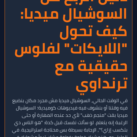
السوشيال ميديا:
كيف تحول
"اللايكات" لفلوس
حقيقية مع
ترنداوي
في الوقت الحالي، السوشيال ميديا مش مجرد مكان بنضيع
فيه وقتنا أو بنشوف فيه فيديوهات كوميدية؛ السوشيال
ميديا بقت "منجم ذهب" لأي حد عنده المهارة أو حتى
الرغبة إنه يتعلم. لو سألت نفسك قبل كدة: "هو الناس دي
بتكسب إزاي؟"، الإجابة بسيطة بس محتاجة استراتيجية. في
الدليل ده، هنمشيك خطوة بخطوة عشان تبدأ مشوارك في