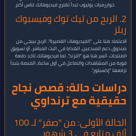
خوارزميات يوتيوب تبدأ تقترح فيديوهاتك لناس أكتر.
2. الربح من تيك توك وفيسبوك
ريلز
الاعتماد هنا على "الفيديوهات القصيرة". الربح بييجي من
صندوق دعم المبدعين، الهدايا في البث المباشر، أو تسويق
المنتجات. السر هنا هو "الترند". لما فيديوهاتك تاخد دفعة
قوية من المشاهدات والتفاعل في أول ساعة، المنصة بتبدأ
ترفعها "إكسبلور".
دراسات حالة: قصص نجاح
حقيقية مع ترنداوي
الحالة الأولى: من "صفر" لـ 100
ألف متابع في 3 شهور