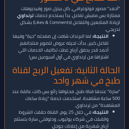
"أحمد" مصور فوتوغرافي، كان بينزل صور وفيديوهات
ممتازة بس مفيش تفاعل. بدأ يستخدم خدمات
ترنداوي
لزيادة المتابعين والتفاعل (Likes & Comments) بشكل
تدريجي.
النتيجة:
لما البرندات شافت إن صفحته "حية" وفيها
تفاعل كبير، بدأت تجيله عروض لتصوير منتجاتهم.
أحمد قدر يحقق أرباح غطت تكاليف الخدمات اللي
اشتراها من ترنداوي في أول أسبوعين بس!
الحالة الثانية: تفعيل الربح لقناة
طبخ في شهر واحد
"سارة" عندها قناة طبخ، محتواها رائع بس كانت عالقة عند
500 ساعة مشاهدة. استخدمت خدمة "زيادة ساعات
المشاهدة" من ترنداوي.
النتيجة:
في خلال 25 يوم، القناة حققت الشروط
واتقبلت في شركاء يوتيوب، ودلوقتي سارة بتستلم
أرباح شهرية من إعلانات جوجل.