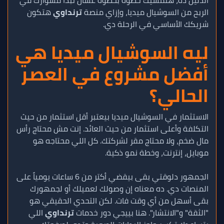
الربح من السوشيال ميديا، وإزاي منصة
ترنداوي
هتكون
شريكك الأساسي في الرحلة دي.
ليه السوشيال ميديا هي
أفضل مشروع في العصر
الحالي؟
الاستثمار في السوشيال ميديا بيعتبر أقل استثمار من حيث
التكلفة وأعلى استثمار من حيث العائد. إنت مش محتاج رأس
مال ضخم، ولا محتاج مقر لشركتك. كل اللي محتاجه هو
موبايل، إنترنت، وخطة نمو ذكية.
الجمهور دلوقتي بقى بيقضي أكتر من 6 ساعات يومياً على
المنصات دي. ده معناه إن وصولك لعميلك أو لجمهورك
بقى أسهل من أي وقت فات. لكن التحدي الحقيقي هو
"الثقة" و"الانتشار". هنا بييجي دور خدمات
ترنداوي
اللي