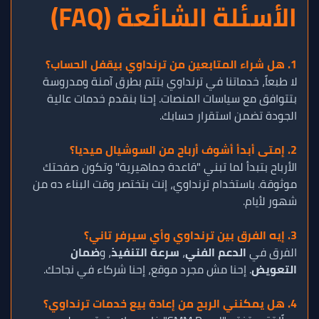
الأسئلة الشائعة (FAQ)
1. هل شراء المتابعين من ترنداوي بيقفل الحساب؟
لا طبعاً، خدماتنا في ترنداوي بتتم بطرق آمنة ومدروسة
بتتوافق مع سياسات المنصات. إحنا بنقدم خدمات عالية
الجودة تضمن استقرار حسابك.
2. إمتى أبدأ أشوف أرباح من السوشيال ميديا؟
الأرباح بتبدأ لما تبني "قاعدة جماهيرية" وتكون صفحتك
موثوقة. باستخدام ترنداوي، إنت بتختصر وقت البناء ده من
شهور لأيام.
3. إيه الفرق بين ترنداوي وأي سيرفر تاني؟
الفرق في
الدعم الفني
،
سرعة التنفيذ
، و
ضمان
التعويض
. إحنا مش مجرد موقع، إحنا شركاء في نجاحك.
4. هل يمكنني الربح من إعادة بيع خدمات ترنداوي؟