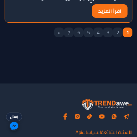
اقرأ المزيد
»
7
6
5
4
3
2
1
إسأل
الأسئلة الشائعة
السياسات
Api