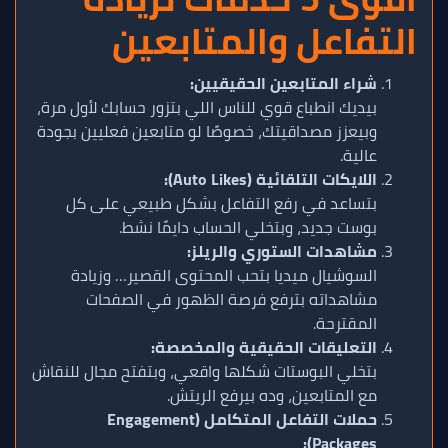
التفاعل والمتابعين
شراء المتابعين الحقيقيين:
بيديك انطباع قوي للناس اللي بتزور حسابك لأول مرة،
وبيعزز مصداقيتك، خصوصًا لو متابعين فعليين بجودة
عالية.
اللايكات التلقائية (Auto Likes):
بتساعد في رفع التفاعل بشكل طبيعي على كل
بوست جديد، وبتخلي الحساب دايمًا نشط.
مشاهدات الستوري والريلز:
السوشيال ميديا بتحب المحتوى القصير… وزيادة
مشاهداته بترفع فرصة الظهور في الصفحات
المقترحة.
التعليقات الحقيقية والمخصصة:
بتخلي البوستات شكلها واقعي، وبتفتح مجال للنقاش
مع المتابعين، وده بيرفع الريتش.
حملات التفاعل المتكامل (Engagement
Packages):