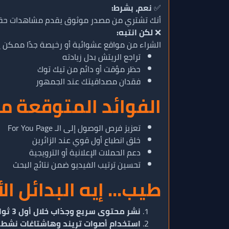
✅
نعم، بشرط:
أنك تشتري من مصدر موثوق يقدم مشاهدات حقيقية
❌
لكن انتبه:
الشراء من مواقع عشوائية أو رخيصة جدًا ممكن 
تراجع الريتش بدل زيادته
حظر مؤقت أو دائم من تيك توك
فقدان مصداقيتك عند الجمهور
الفوائد المتوقعة م
تعزيز فرص الوصول إلى الـ For You Page
خلق انطباع أول قوي عند الزائرين
دعم الحملات الإعلانية أو الترويجية
تحسين ترتيب الفيديو ضمن نتائج البحث
طيب... إيه البدائل ا
نشر محتوى سريع وجذاب خلال أول 3 ثواني
استخدام أصوات تريند وهاشتاغات نشط