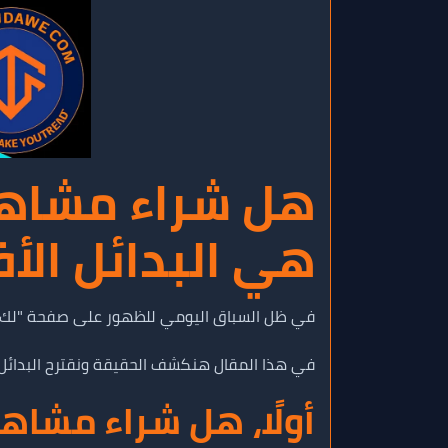
هي البدائل الأ
في ظل السباق اليومي للظهور على صفحة "لك" (For You) على تيك توك، شراء المشاهدات يبدو كطريق مختصر. لكن هل هو خيار آمن؟ وهل يستحق 
في هذا المقال هنكشف الحقيقة ونقترح البدائل 
أولًا، هل شراء مشاه