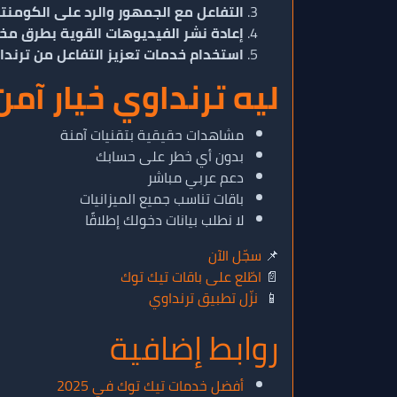
التفاعل مع الجمهور والرد على الكومنت
إعادة نشر الفيديوهات القوية بطرق مخ
استخدام خدمات تعزيز التفاعل من ترند
ليه ترنداوي خيار آم
مشاهدات حقيقية بتقنيات آمنة
بدون أي خطر على حسابك
دعم عربي مباشر
باقات تناسب جميع الميزانيات
لا نطلب بيانات دخولك إطلاقًا
📌
سجّل الآن
📄
اطّلع على باقات تيك توك
📱
نزّل تطبيق ترنداوي
روابط إضافية
أفضل خدمات تيك توك في 2025