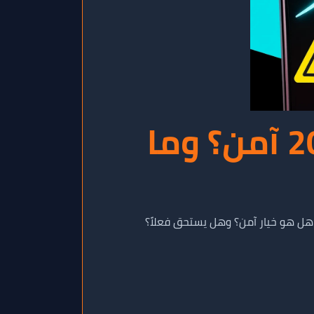
هل شراء مشاهدات تيك توك في 2025 آمن؟ وما