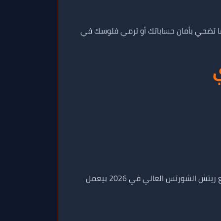
ا تضحي بأمان حساباتك أو ترمي فلوسك في
لما تشتري مشتركين يوتيوب، حاول بالتوازي تنزل فيديوهات قصيرة (YouTube Shorts) بانتظام. دمج المشتركين الجدد مع ريتش الشورتس العالي في 2026 بيعمل