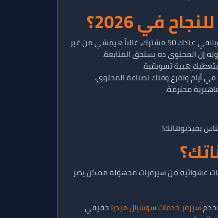
ح في 2026؟
💡 الخوارزميات في يوتيوب مبنية على عامل اسمه "الدليل الاجتماعي" أو Social Proof. لما يدخل زائر جديد على قناتك ويلاقي عندك 50 مشترك، غالباً هيمشي من غير
وله إن المحتوى ده يستحق المتابعة.
 بتعطيك هيبة تسويقية.
اهيرية محترمة.
ناس بفيديوهاتك!
شراء خدمات عشوائية من سيرفرات مجهولة ممكن يضر
تخدم
سيرفر خدمات سوشيال ميديا
حقيقي