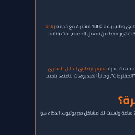
زيادة
، شكل قناته اتغير تماماً. الدليل الاجتماعي الجديد خلى زوار القناة الطبيعيين يشتركوا بانتظام، وخلال 3 شهور فقط من تفعيل الخدمة، بقت قناته
استخدمت سارة
سيرفر ترنداوي الدليل السحري
لمقترحات"، وحالياً الفيديوهات بتاعتها بتجيب
رة؟
📌 مش أي موقع يعرض عليك سعر رخيص تجري عليه، لأن الرخص الزيادة عن اللزوم معناه حسابات وهمية هتطير بعد 24 ساعة وتسبت لك مشاكل مع يوتيوب. الذكاء هو