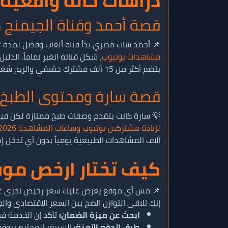
دراسات حالة واقعية
قصة أحمد وقناة الجيمنج 
📌 أحمد شاب مصري بدأ قناة ألعاب وفضل لمدة 7 شهور مش عارف يعدي الـ 200 مشترك. بعد ما قرر يجرب خدمات ترنداوي وطلب باقة 1000 مشترك مع خدمة
مشاهدات يوتيوب
بتضم أكثر من 15 ألف مشترك حقيقي والربح شغال بانتظام.
قصة سارة ومحتوى الطبخ 
💡 سارة كانت بتقدم وصفات طبخ ممتازة لكن في
لزيادة مشتركين يوتيوب وساعات المشاهدة 2026
آلاف المشاهدات الطبيعية يومياً بدون أي تدخل إ
كيف تختار ارخص موق
إنك تلاقي التوازن الصح بين السعر الاقتصادي والج
ابحث عن ميزة الضمان:
تأكد إن الخدمة في
طرق الدفع الآمنة:
السيرفر المحترم بيوف