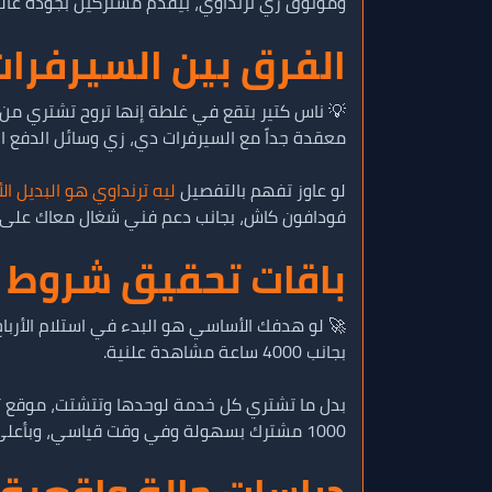
وموثوق زي ترنداوي، بيقدم مشتركين بجودة عالية
الفرق بين السيرفرات
💡 ناس كتير بتقع في غلطة إنها تروح تشتري من 
معقدة جداً مع السيرفرات دي، زي وسائل الدفع 
لو عاوز تفهم بالتفصيل
ليه ترنداوي هو البديل الأ
فودافون كاش، بجانب دعم فني شغال معاك على مد
باقات تحقيق شروط ا
بجانب 4000 ساعة مشاهدة علنية.
بدل ما تشتري كل خدمة لوحدها وتتشتت، موقع تر
1000 مشترك بسهولة وفي وقت قياسي، وبأعلى مستويات الأمان الممكنة للمنصات الرقمية.