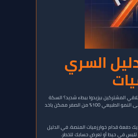
ن يوتيوب في 2026.. الدليل السري
يات
لاقي المشتركين بيزيدوا ببطء شديد؟ السكة
دي كلنا عارفينها، ومحبطة لأي صانع محتوى في بداية طريقه. في سنة 2026، المنافسة بقت شرسة جداً، والاعتماد على النمو الطبيعي 100% من الصفر ممكن ياخد
يك دفعة قدام خوارزميات المنصة. في الدليل
ما تلبس في حيط أو تعرض حسابك للخطر.