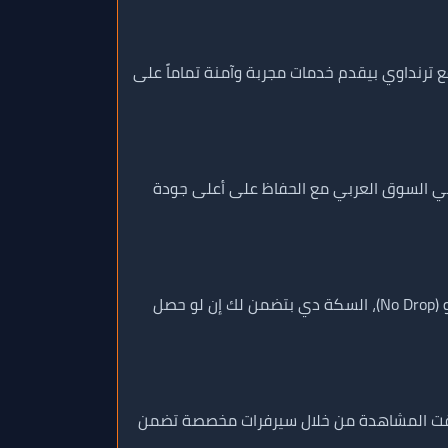
لما بتشتري من مكان موثوق بيستخدم حسابات بجودة عالية وضخ آمن متوافق مع خوارزميات 2026. موقع ترنداوي بيقدم خدمات مجربة وآمنة تماماً على
 في السوق العربي مع الحفاظ على أعلى جودة
الخدمات العادية ممكن تنقص، عشان كده في ترنداوي بننصحك دايماً باختيار الخدمات المكتوب جنبها (ضمان تعويض) أو (No Drop)، السكة دي بتضمن لك إن لو حصل
ة وقت المشاهدة من خلال سيرفرات مخصصة تضمن