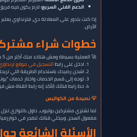
الدعم الفني السريع:
لازم يكون فيه فريق 
إذا كنت بتدور على المعادلة دي، فترنداوي يعتبر
الأرض.
خطوات شراء مشتركي
🚀 العملية بسيطة ومش هتاخد منك أكتر من 5 دقائق عشان تبدأ رحلة المليون صانع محتوى:
ادخل على رابط
التسجيل في موقع ترنداوي
اشحن رصيدك باستخدام الطريقة اللي تريحك 
توجه إلى قسم الخدمات واختار خدمات "يوتي
حط رابط قناتك (تأكد إنه رابط القناة مش ف
💡 نصيحة من الكواليس
مفعول السحر، وبيخلي قناتك تنفجر في خوارزميا
الأسئلة الشائعة حو