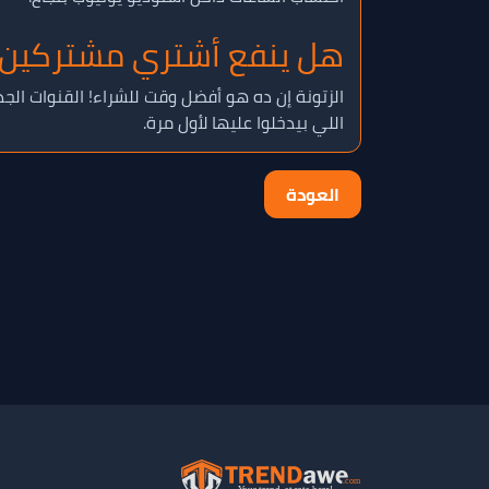
هل ينفع أشتري مشتركين ل
الزتونة إن ده هو أفضل وقت للشراء! القنوات الج
اللي بيدخلوا عليها لأول مرة.
العودة