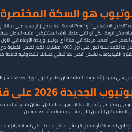
يوب هو السكة المختصرة للنجا
لقناة مش قوية. لكن لو لقى عندك آلاف المشتركين، عقله الباطن هيق
 الصفر هي أصعب مرحلة في حياة أي يوتيبر، وزيادة الأرقام في الأول
ا تقعد سنة تدور على أول 1000 مشترك، تقدر تخلص الخطوة دي في أيام وتفرغ وقتك لصناعة المحتوى.
 تقترح الفيديوهات بشكل أفضل لما تلاقي حسابك نشط وفيه قاعدة جم
 هي مجرد زقّة قوية للقناة عشان تظهر للنور، دورك بعدها تبهر ال
جديدة 2026 على قناتك؟
 بكتير من زمان، وبقى بيركز على أمان الحسابات وجودة التفاعل. عشان كده، 
لى المشتركين الثابتين اللي مش بيختفوا فجأة بعد يومين.
 لإغلاق الحسابات أو تقليل الريتش. عشان تسيطر على الساحة، لازم تس