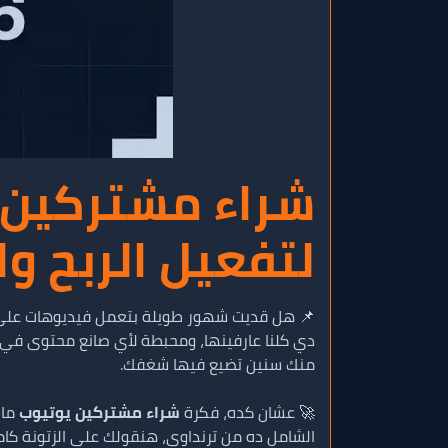
لتفعيل الربح و
📌 هل قديت شهور طويلة بتعمل فيديوهات على الي
منك سنين تضيع فيها شغفك.
🚀 عشان كده، فكرة
شراء مشتركين يوتيوب
ماب
الشامل ده من ترنداوي، هنقولك على الزتونة كامل