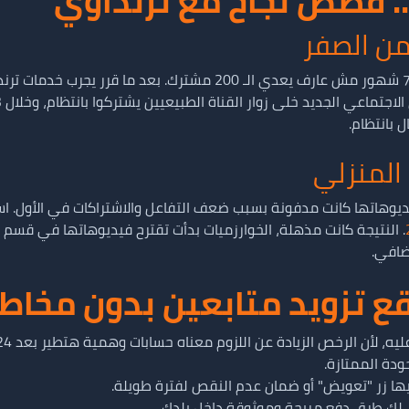
.. قصص نجاح مع ترنداوي
من الصفر
المنزلي
ديوهاتها كانت مدفونة بسبب ضعف التفاعل والاشتراكات في الأول. 
. النتيجة كانت مذهلة، الخوارزميات بدأت تقترح فيديوهاتها في قسم "ا
ضافي.
ع تزويد متابعين بدون مخاط
ودة الممتازة.
ها زر "تعويض" أو ضمان عدم النقص لفترة طويلة.
ر لك طرق دفع مريحة وموثوقة داخل بلدك.