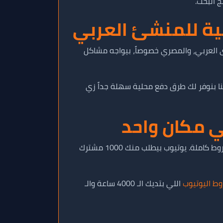
 البحث.
مية للمنشئ العربي
ى العربي، والمصري خصوصاً، بيواجه مشاكل
ننا بنوفر لك طرق دفع محلية سهلة جداً زي
ي مكان واحد
🚀 لو هدفك الأساسي هو البدء في استلام الأرباح وتحويل الشغف ده لفلوس حقيقية، يبقى لازم تركز على تفعيل الشروط كاملة. يوتيوب بيطلب منك 1000 مشترك
ط اليوتيوب
اللي بتديك الـ 4000 ساعة والـ