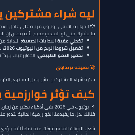
ليه شراء مشتركين يوت
ما يشترك حتى لو الفيديو عجبة، لأنه بيحس إن ا
تخطي عقبة البدايات الصعبة:
البداية من
تفعيل شروط الربح من اليوتيوب 2026:
بدل م
تحفيز النمو الطبيعي:
الخوارزميات بتبدأ
🚀 نصيحة ترنداوي
فكرة شراء المشتركين مش بديل للمحتوى الكويس،
كيف تؤثر خوارزمية يوتيوب ال
📌 يوتيوب في 2026 بقى أذكياء
قناتك بدل ما يفيدها. الخوارزمية الحالية بتدور ع
شغل البوتات القديم فوكك منه تماماً لأنه بيؤدي