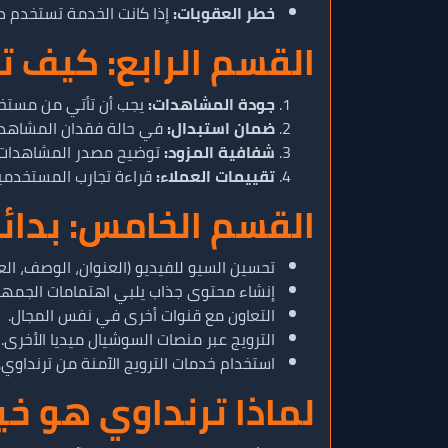
خطر العقوبات:
إذا كانت الخدمة تستخدم طرق
القسم الرابع: كيف 
جودة المشاهدات:
يجب أن تأتي من مستخد
ضمان استبدال:
في حالة فقدان المشاهدات
شفافية المزود:
توضيح مصدر المشاهدات و
تقييمات العملاء:
قراءة تجارب المستخدمين
القسم الخامس: بدائ
تحسين السيو للفيديو (العنوان، الوصف، العل
إنشاء محتوى جذاب يلبي اهتمامات الجمهو
التعاون مع قنوات أخرى في نفس المجال.
الترويج عبر منصات السوشيال ميديا الأخرى.
استخدام خدمات الترويج الآمنة من ترنداوي.
لماذا ترنداوي هو خي