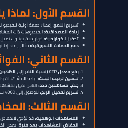
القسم الأول: لماذا 
تسريع النمو:
إعطاء دفعة أولية للفيديو لي
زيادة المصداقية:
الفيديوهات ذات المشاه
تحفيز الخوارزمية:
خوارزمية يوتيوب تميل 
دعم الحملات التسويقية:
مثالي عند إطلاق
القسم الثاني: الفو
رفع معدل CTR (نسبة النقر إلى الظهور):
تحسين ترتيب البحث:
زيادة المشاهدات وا
جذب مشاهدين جدد:
الناس تميل لمشاهدة
تسريع تفعيل الربح:
للوصول إلى 4000 ساعة مشاهدة المطلوبة لتحقيق الدخل.
القسم الثالث: المخا
المشاهدات الوهمية:
قد تؤدي لانخفاض ا
انخفاض المشاهدات بعد فترة:
بعض الخدم