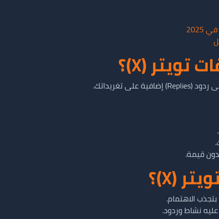
2025
ل
تويتر (X)؟
لى تغريداتك.
دون قيمة.
ر (X)؟
بتجذب الاهتمام.