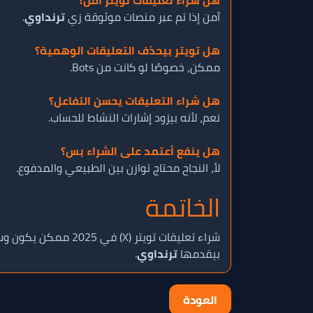
هل شراء تعليقات تويتر آمن؟
آمن إذا تم عبر منصات موثوقة زي
ترنداوي
.
هل تويتر بيحذف التعليقات الوهمية؟
ممكن، خصوصًا لو كانت من Bots.
هل شراء التعليقات يحسن التفاعل؟
نعم، لأنه بيزود إشارات النشاط للحساب.
هل ينفع أعتمد على الشراء بس؟
لأ، النجاح محتاج توازن بين الطبيعي والمدفوع.
الخاتمة
شراء تعليقات تويتر (X) في 2025 ممكن يكون وسيلة ذكية لتعزيز التفاعل والمصداقية، بس النجاح الحقيقي بييجي من
بيقدمها
ترنداوي
.
العودة