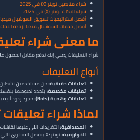
شراء متابعين تويتر (X) في 2025
شراء لايكات تويتر (X) في 2025
أفضل استراتيجيات تسويق السوشيال ميديا في 
أفضل خدمات السوشيال ميديا لزيادة التفاع
ما معنى شراء تعليقات 
شراء التعليقات يعني إنك تدفع مقابل الحصول على ردود (Replies) إضافية ع
أنواع التعليقات
تعليقات حقيقية:
من مستخدمين نشطين.
تعليقات مخصصة:
بتحدد نصوصها بنفسك.
تعليقات وهمية (Bots):
مجرد ردود آلية ب
لماذا شراء تعليقات تويت
المصداقية:
التغريدات اللي عليها نقاشات 
الخوارزمية:
تويتر/X بيفضل المحتوى اللي عليه نشاط وردود.