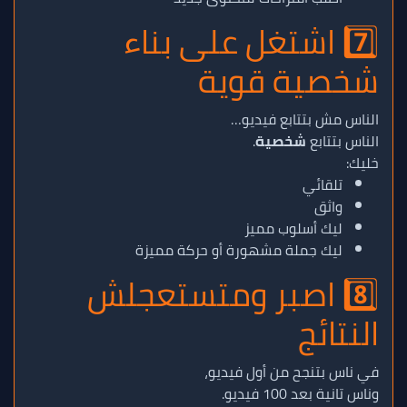
7️⃣ اشتغل على بناء
شخصية قوية
الناس مش بتتابع فيديو…
الناس بتتابع
شخصية
.
خليك:
تلقائي
واثق
ليك أسلوب مميز
ليك جملة مشهورة أو حركة مميزة
8️⃣ اصبر ومتستعجلش
النتائج
في ناس بتنجح من أول فيديو،
وناس تانية بعد 100 فيديو.