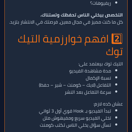
ريفيوهات؟
التخصص بيخلي الناس تحفظك وتستناك.
كل ما كنت مميز في مجال معين، فرصتك في الانتشار بتزيد.
2️⃣ افهم خوارزمية التيك
توك
التيك توك بيعتمد على:
مدة مشاهدة الفيديو
نسبة الإكمال
التفاعل (لايك – كومنت – شير – حفظ)
سرعة التفاعل بعد النشر
عشان كده لازم:
تبدأ الفيديو بـ Hook قوي أول 3 ثواني
تخلي الفيديو سريع ومفيهوش ملل
تسأل سؤال يخلي الناس تكتب كومنت