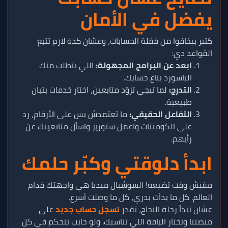
يفضل في الأمان
كتير بيخافوا من قفلة الحسابات، وعشان كدة لازم تتبع
القواعد دي:
ابعد عن البرامج المجهولة:
اللي بتطلب منك
الباسورد بتاع حسابك.
التدرج:
لما تيجي تزوّد متابعين، اختار خدمات بتبان
طبيعية.
التفاعل الحقيقي:
ما تعتمدش بس على الأرقام، رد
على الكومنتات واعمل ستوريز واسأل متابعينك عن
رأيهم.
ابدأ دلوقتي وكبّر حلمك
مفيش وقت تضيعه! السوشيال ميديا هي واجهتك قدام
العالم. كل ما بدأت بدري، كل ما وصلت أسرع.
عشان تبدأ رحلة النجاح، تقدر
تسجل حساب جديد
على
منصتنا وتختار الباقة اللي تناسبك. ولو حابب تتحكم في كل