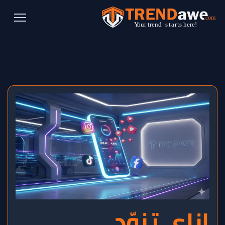
إزاي تزوّد