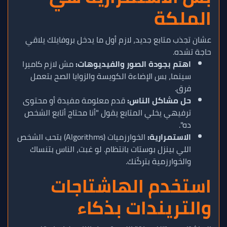
الملكة
عشان تجذب متابع جديد، لازم أول ما يدخل بروفايلك يلاقي
حاجة تشده.
اهتم بجودة الصور والفيديوهات:
مش لازم كاميرا
سينما، بس الإضاءة الكويسة والزوايا الصح بتعمل
فرق.
حل مشاكل الناس:
قدم معلومة مفيدة أو محتوى
ترفيهي يخلي المتابع يقول "أنا محتاج أتابع الشخص
ده".
الاستمرارية:
الخوارزميات (Algorithms) بتحب الشخص
اللي بينزل بوستات بانتظام. لو غبت، الناس بتنساك
والخوارزمية بتركّنك.
استخدم الهاشتاجات
والتريندات بذكاء