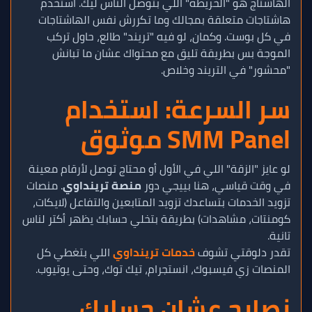
الهاشتاج هو "الخريطة" اللي بتوصل الناس ليك. استخدم
هاشتاجات متعلقة بمجالك وما تكررش نفس الهاشتاجات
في كل بوست. وكمان، لو فيه "تريند" طالع، حاول تركب
الموجة بس بطريقة تليق مع محتواك عشان ما تبانش
"محشور" في التريند وخلاص.
سر السرعة: استخدام
SMM Panel موثوق
لو عايز "الزقة" اللي في الأول أو محتاج توصل لأرقام معينة
في وقت قياسي، هنا بييجي دور
منصة ترينداوي
. منصات
تزويد الخدمات بتساعدك تزويد المتابعين والتفاعل (لايكات،
كومنتات، مشاهدات) بطريقة بتخلي حسابك يظهر أكتر لناس
تانية.
تقدر دلوقتي تشوف
خدمات ترينداوي
اللي بتغطي كل
المنصات زي فيسبوك، انستجرام، تيك توك، وحتى يوتيوب.
نصايح عشان حسابك