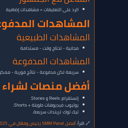
الرد على التعليقات = مشاهدات إضافية
المشاهدات المدفوعة vs المشاهدات الط
المشاهدات الطبيعية
مجانية - تحتاج وقت - مستدامة
المشاهدات المدفوعة
سريعة لكن مدفوعة - نتائج فورية - ممكن 
أفضل منصات لشراء 
إنستقرام: Reels و Stories.
يوتيوب: فيديوهات طويلة + Shorts.
تيك توك: تريندات سريعة.
🔗 اقرأ:
أفضل SMM Panel رخيص وفعّال في 2025