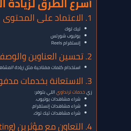
أسرع الطرق لزيادة ال
1. الاعتماد على المحتوى القصير (Short-form Content)
تيك توك
يوتيوب شورتس
إنستقرام Reels
2. تحسين العناوين والوصف (SEO للسوشيال ميديا)
استخدام كلمات مفتاحية مثل
زيادة المشاهدات، ترين
3. الاستعانة بخدمات مدفوعة آمنة
زي
خدمات ترنداوي
اللي بتوفر:
شراء مشاهدات يوتيوب.
شراء مشاهدات إنستقرام.
شراء مشاهدات تيك توك.
4. التعاون مع مؤثرين (Influencer Marketing)