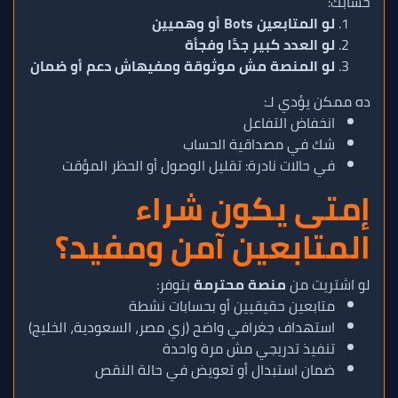
حسابك:
لو المتابعين Bots أو وهميين
لو العدد كبير جدًا وفجأة
لو المنصة مش موثوقة ومفيهاش دعم أو ضمان
ده ممكن يؤدي لـ:
انخفاض التفاعل
شك في مصداقية الحساب
في حالات نادرة: تقليل الوصول أو الحظر المؤقت
إمتى يكون شراء
المتابعين آمن ومفيد؟
لو اشتريت من
منصة محترمة
بتوفر:
متابعين حقيقيين أو بحسابات نشطة
استهداف جغرافي واضح (زي مصر، السعودية، الخليج)
تنفيذ تدريجي مش مرة واحدة
ضمان استبدال أو تعويض في حالة النقص