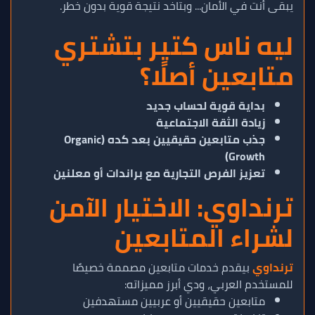
يبقى أنت في الأمان... وبتاخد نتيجة قوية بدون خطر.
ليه ناس كتير بتشتري
متابعين أصلًا؟
بداية قوية لحساب جديد
زيادة الثقة الاجتماعية
جذب متابعين حقيقيين بعد كده (Organic
Growth)
تعزيز الفرص التجارية مع براندات أو معلنين
ترنداوي: الاختيار الآمن
لشراء المتابعين
ترنداوي
بيقدم خدمات متابعين مصممة خصيصًا
للمستخدم العربي، ودي أبرز مميزاته:
متابعين حقيقيين أو عربيين مستهدفين