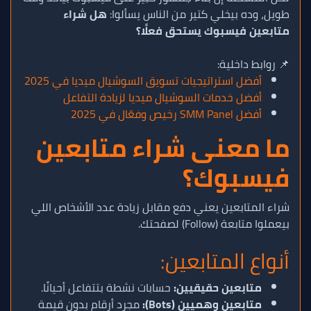
طويل، وده بيخلي كتير من الناس يسألوا:
هل شراء
متابعين فيسبوك يستحق فعلًا؟
📌 روابط داخلية:
أفضل استراتيجيات تسويق السوشيال ميديا في 2025
أفضل خدمات السوشيال ميديا لزيادة التفاعل
أفضل SMM Panel رخيص وفعّال في 2025
ما معنى شراء متابعين
فيسبوك؟
شراء المتابعين يعني دفع مقابل زيادة عدد الأشخاص اللي
بيعملوا متابعة (Follow) لصفحتك.
أنواع المتابعين:
متابعين حقيقيين:
حسابات نشطة بتتفاعل أحيانًا.
متابعين وهميين (Bots):
مجرد أرقام بدون قيمة