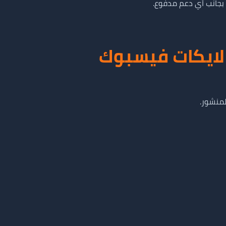
بجانب أي دعم مدفوع.
لايكات فيسبوك
منشور.