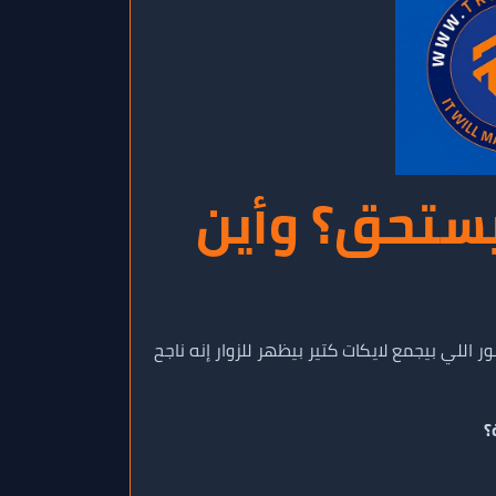
يسبوك في 2025: هل يستحق؟ وأين
للي بيجمع لايكات كتير بيظهر للزوار إنه ناجح
؟