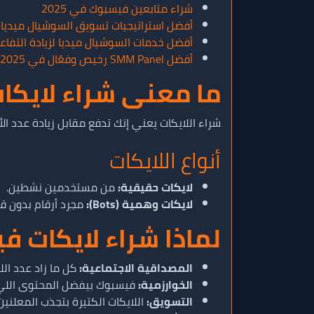
شراء متابعين فيسبوك في 2025
أفضل استراتيجيات تسويق السوشيال ميديا في 
أفضل خدمات السوشيال ميديا لزيادة التفاع
أفضل SMM Panel رخيص وفعّال في 2025
ما معنى شراء لايكا
شراء اللايكات يعني إنك تدفع مقابل زيادة عدد الأشخاص اللي بيضغ
أنواع اللايكات
لايكات حقيقية:
من مستخدمين نشطين.
لايكات وهمية (Bots):
مجرد أرقام بدون ق
لماذا شراء لايكات 
المصداقية الاجتماعية:
كل ما زاد عدد الل
الخوارزمية:
فيسبوك بيفضل المحتوى اللي 
التسويق:
اللايكات الكتيرة بتجذب المعلنين