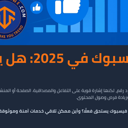
شراء لايكات ف
م، لكنها إشارة قوية على التفاعل والمصداقية. الصفحة أو المنشور ا
وزيادة فرص وصول المحتوى.
 فيسبوك يستحق فعلًا؟ وأين ممكن تلاقي خدمات آمنة وموثوقة