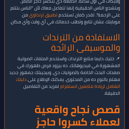
ولايكات في أول ساعة. الدفعة دي بتكسر حاجز الصفر،
وبتشجع الناس الحقيقية إنها تتفاعل معاك لأن "الناس بتتلم
على الزحمة". تقدر كمان تستخدم
تطبيق ترنداوي
من
موبايلك عشان تتابع وتطلب خدماتك في أي وقت وأي مكان.
الاستفادة من الترندات
والموسيقى الرائجة
📌 خليك دايما متابع الترندات واستخدم الملفات الصوتية
المشهورة في فيديوهاتك. ده بيزود فرص ظهورك في
صفحات البحث الخاصة بالصوتيات دي، وبيجيبلك جمهور جديد
مهتم بالنوع ده من المحتوى. يمكنك الإطلاع على
دليلك
الشامل لزيادة متابعين انستقرام
لمزيد من التفاصيل
الدقيقة.
قصص نجاح واقعية
لعملاء كسروا حاجز