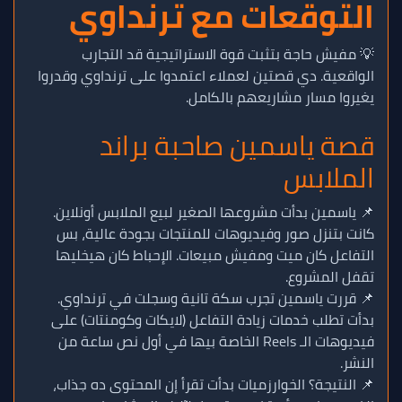
التوقعات مع ترنداوي
💡 مفيش حاجة بتثبت قوة الاستراتيجية قد التجارب
الواقعية. دي قصتين لعملاء اعتمدوا على ترنداوي وقدروا
يغيروا مسار مشاريعهم بالكامل.
قصة ياسمين صاحبة براند
الملابس
📌 ياسمين بدأت مشروعها الصغير لبيع الملابس أونلاين.
كانت بتنزل صور وفيديوهات للمنتجات بجودة عالية، بس
التفاعل كان ميت ومفيش مبيعات. الإحباط كان هيخليها
تقفل المشروع.
📌 قررت ياسمين تجرب سكة تانية وسجلت في ترنداوي.
بدأت تطلب خدمات زيادة التفاعل (لايكات وكومنتات) على
فيديوهات الـ Reels الخاصة بيها في أول نص ساعة من
النشر.
📌 النتيجة؟ الخوارزميات بدأت تقرأ إن المحتوى ده جذاب،