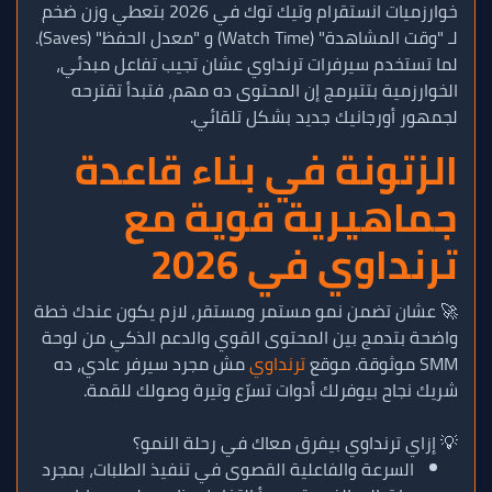
خوارزميات انستقرام وتيك توك في 2026 بتعطي وزن ضخم
لـ "وقت المشاهدة" (Watch Time) و "معدل الحفظ" (Saves).
لما تستخدم سيرفرات ترنداوي عشان تجيب تفاعل مبدئي،
الخوارزمية بتتبرمج إن المحتوى ده مهم، فتبدأ تقترحه
لجمهور أورجانيك جديد بشكل تلقائي.
الزتونة في بناء قاعدة
جماهيرية قوية مع
ترنداوي في 2026
🚀 عشان تضمن نمو مستمر ومستقر، لازم يكون عندك خطة
واضحة بتدمج بين المحتوى القوي والدعم الذكي من لوحة
SMM موثوقة. موقع
ترنداوي
مش مجرد سيرفر عادي، ده
شريك نجاح بيوفرلك أدوات تسرّع وتيرة وصولك للقمة.
💡 إزاي ترنداوي بيفرق معاك في رحلة النمو؟
السرعة والفاعلية القصوى في تنفيذ الطلبات، بمجرد