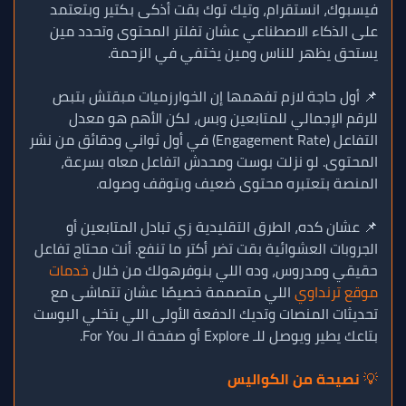
فيسبوك، انستقرام، وتيك توك بقت أذكى بكتير وبتعتمد
على الذكاء الاصطناعي عشان تفلتر المحتوى وتحدد مين
يستحق يظهر للناس ومين يختفي في الزحمة.
📌 أول حاجة لازم تفهمها إن الخوارزميات مبقتش بتبص
للرقم الإجمالي للمتابعين وبس، لكن الأهم هو معدل
التفاعل (Engagement Rate) في أول ثواني ودقائق من نشر
المحتوى. لو نزلت بوست ومحدش اتفاعل معاه بسرعة،
المنصة بتعتبره محتوى ضعيف وبتوقف وصوله.
📌 عشان كده، الطرق التقليدية زي تبادل المتابعين أو
الجروبات العشوائية بقت تضر أكتر ما تنفع. أنت محتاج تفاعل
حقيقي ومدروس، وده اللي بنوفرهولك من خلال
خدمات
موقع ترنداوي
اللي متصممة خصيصًا عشان تتماشى مع
تحديثات المنصات وتديك الدفعة الأولى اللي بتخلي البوست
بتاعك يطير ويوصل للـ Explore أو صفحة الـ For You.
💡
نصيحة من الكواليس