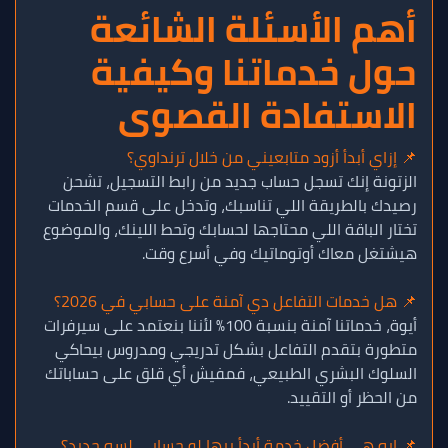
أهم الأسئلة الشائعة
حول خدماتنا وكيفية
الاستفادة القصوى
📌 إزاي أبدأ أزود متابعيني من خلال ترنداوي؟
الزتونة إنك تسجل حساب جديد من رابط التسجيل، تشحن
رصيدك بالطريقة اللي تناسبك، وتدخل على قسم الخدمات
تختار الباقة اللي محتاجها لحسابك وتحط اللينك، والموضوع
هيشتغل معاك أوتوماتيك وفي أسرع وقت.
📌 هل خدمات التفاعل دي آمنة على حسابي في 2026؟
أيوة، خدماتنا آمنة بنسبة 100% لأننا بنعتمد على سيرفرات
متطورة بتقدم التفاعل بشكل تدريجي ومدروس بيحاكي
السلوك البشري الطبيعي، فمفيش أي قلق على حساباتك
من الحظر أو التقييد.
📌 إيه هي أفضل خدمة أبدأ بيها لو حسابي لسه جديد؟