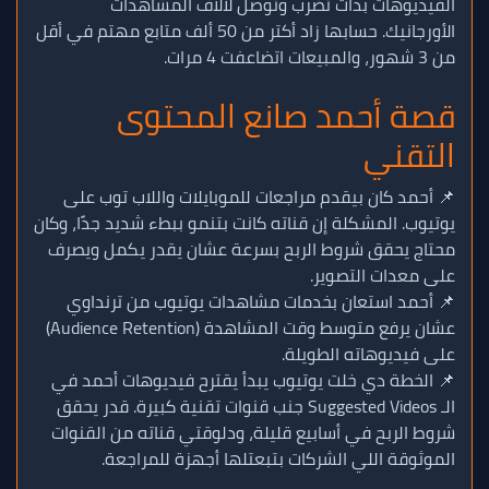
الفيديوهات بدأت تضرب وتوصل لآلاف المشاهدات
الأورجانيك. حسابها زاد أكتر من 50 ألف متابع مهتم في أقل
من 3 شهور، والمبيعات اتضاعفت 4 مرات.
قصة أحمد صانع المحتوى
التقني
📌 أحمد كان بيقدم مراجعات للموبايلات واللاب توب على
يوتيوب. المشكلة إن قناته كانت بتنمو ببطء شديد جدًا، وكان
محتاج يحقق شروط الربح بسرعة عشان يقدر يكمل ويصرف
على معدات التصوير.
📌 أحمد استعان بخدمات مشاهدات يوتيوب من ترنداوي
عشان يرفع متوسط وقت المشاهدة (Audience Retention)
على فيديوهاته الطويلة.
📌 الخطة دي خلت يوتيوب يبدأ يقترح فيديوهات أحمد في
الـ Suggested Videos جنب قنوات تقنية كبيرة. قدر يحقق
شروط الربح في أسابيع قليلة، ودلوقتي قناته من القنوات
الموثوقة اللي الشركات بتبعتلها أجهزة للمراجعة.